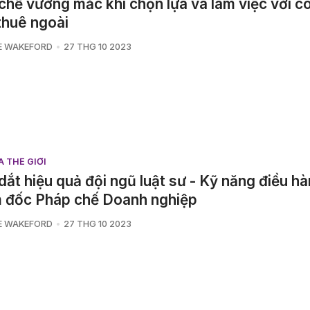
chế vướng mắc khi chọn lựa và làm việc với c
 thuê ngoài
E WAKEFORD
27 THG 10 2023
A THẾ GIỚI
dắt hiệu quả đội ngũ luật sư - Kỹ năng điều h
 đốc Pháp chế Doanh nghiệp
E WAKEFORD
27 THG 10 2023