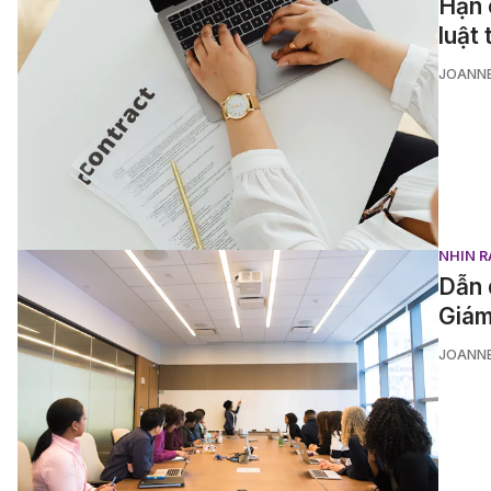
Hạn 
luật
JOANN
NHÌN R
Dẫn 
Giám
JOANN