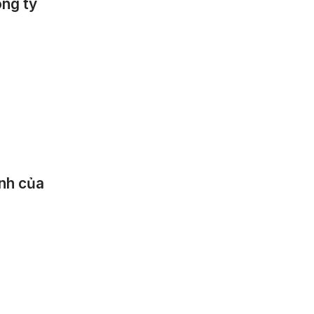
ông ty
ành của