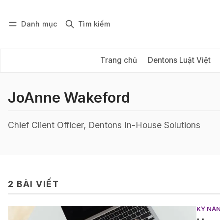
Danh mục
Tìm kiếm
Đăng nhập
Đăng ký
Trang chủ
Dentons Luật Việt
JoAnne Wakeford
Chief Client Officer, Dentons In-House Solutions
2 BÀI VIẾT
KỸ NĂN