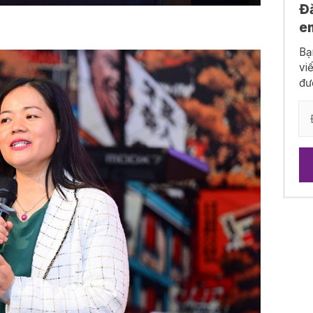
Đ
e
Bạ
vi
đư