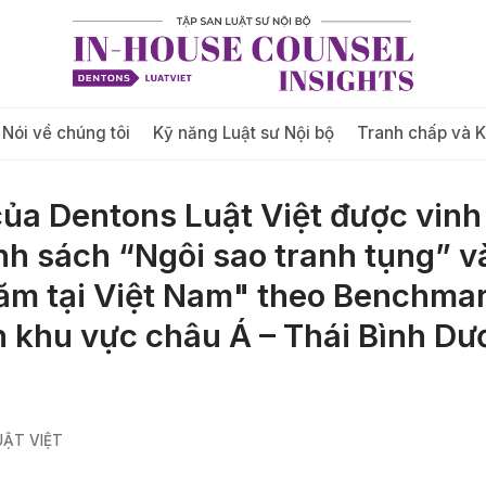
Nói về chúng tôi
Kỹ năng Luật sư Nội bộ
Tranh chấp và 
của Dentons Luật Việt được vin
nh sách “Ngôi sao tranh tụng” v
ăm tại Việt Nam" theo Benchma
on khu vực châu Á – Thái Bình D
ẬT VIỆT