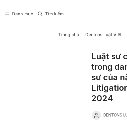
Danh mục
Tìm kiếm
Đăng nhập
Đăng ký
Trang chủ
Dentons Luật Việt
Luật sư 
trong da
sư của n
Litigati
2024
DENTONS LU