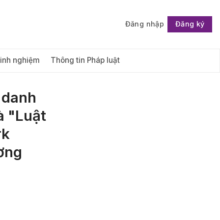
Đăng nhập
Đăng ký
Follow
Kinh nghiệm
Thông tin Pháp luật
h danh
à "Luật
rk
ương