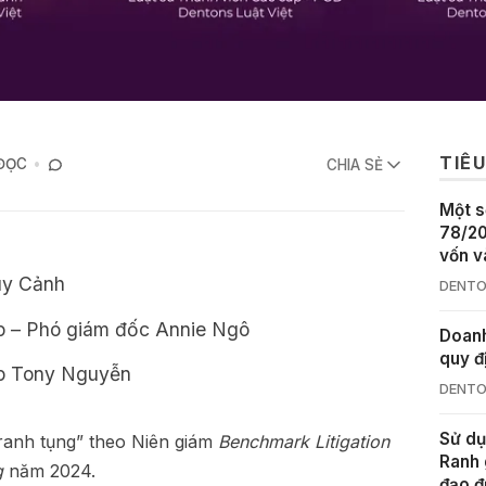
TIÊU
 ĐỌC
CHIA SẺ
Một s
78/20
vốn v
uy Cảnh
DENTO
ấp – Phó giám đốc Annie Ngô
Doanh
quy đ
ấp Tony Nguyễn
DENTO
Sử dụ
tranh tụng” theo Niên giám
Benchmark Litigation
Ranh 
g
năm 2024.
đạo đ