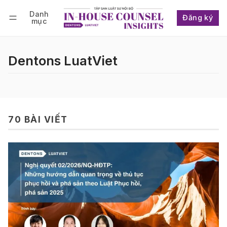
Danh
Đăng ký
mục
Follow
Đăng nhập
Đăng ký
Dentons LuatViet
70 BÀI VIẾT