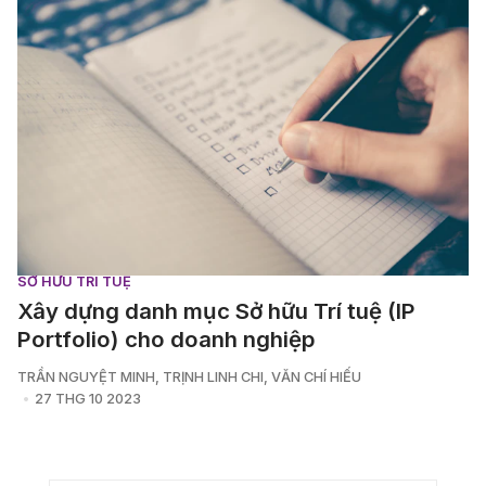
SỞ HỮU TRÍ TUỆ
Xây dựng danh mục Sở hữu Trí tuệ (IP
Portfolio) cho doanh nghiệp
TRẦN NGUYỆT MINH
,
TRỊNH LINH CHI
,
VĂN CHÍ HIẾU
27 THG 10 2023