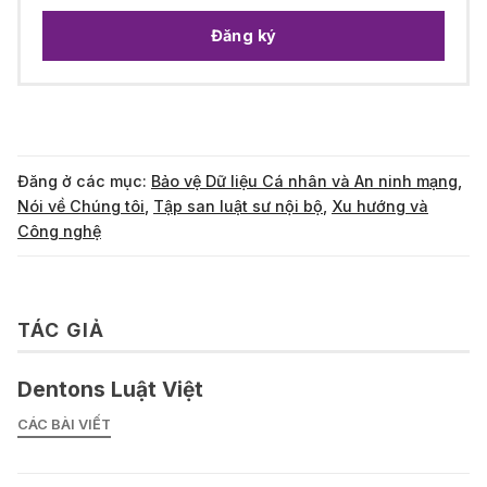
Đăng ký
Đăng ở các mục:
Bảo vệ Dữ liệu Cá nhân và An ninh mạng
,
Nói về Chúng tôi
,
Tập san luật sư nội bộ
,
Xu hướng và
Công nghệ
TÁC GIẢ
Dentons Luật Việt
CÁC BÀI VIẾT