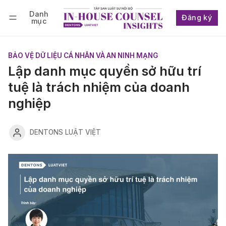
Danh
Đăng ký
mục
Follow
Đăng nhập
Đăng ký
BẢO VỆ DỮ LIỆU CÁ NHÂN VÀ AN NINH MẠNG
Lập danh mục quyền sở hữu trí
tuệ là trách nhiệm của doanh
nghiệp
DENTONS LUẬT VIỆT