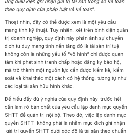
ứng điều kiện ghi nhận giá trị tài sản trong sổ kế toán
theo quy định của pháp luật về kế toán
”.
Thoạt nhìn, đây có thể được xem là một yêu cầu
mang tính kỹ thuật. Tuy nhiên, xét trên bình diện quản
trị doanh nghiệp, quy định này phản ánh sự chuyển
dịch tư duy mang tính nền tảng đó là tài sản trí tuệ
không còn là những yếu tố “vô hình” chỉ được quan
tâm khi phát sinh tranh chấp hoặc đăng ký bảo hộ,
mà trở thành một nguồn lực cần được kiểm kê, kiểm
soát và khai thác một cách có hệ thống, tương tự như
các loại tài sản hữu hình khác.
Để hiểu đầy đủ ý nghĩa của quy định này, trước hết
cần làm rõ bản chất của yêu cầu lập danh mục quyền
SHTT để quản trị nội bộ. Theo đó, việc lập danh mục
quyền SHTT không phải là nhằm mục đích ghi nhận
giá trị quyền SHTT dưới góc độ là tài sản theo chuẩn