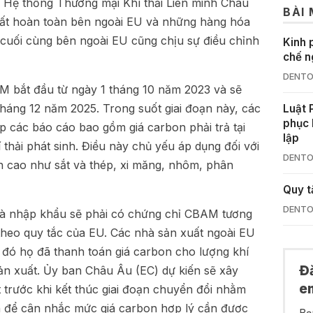
 Hệ thống Thương mại Khí thải Liên minh Châu
BÀI
ất hoàn toàn bên ngoài EU và những hàng hóa
 cuối cùng bên ngoài EU cũng chịu sự điều chỉnh
Kinh 
chế n
DENTO
AM bắt đầu từ ngày 1 tháng 10 năm 2023 và sẽ
 tháng 12 năm 2025. Trong suốt giai đoạn này, các
Luật 
phục 
 các báo cáo bao gồm giá carbon phải trả tại
lập
í thải phát sinh. Điều này chủ yếu áp dụng đối với
DENTO
n cao như sắt và thép, xi măng, nhôm, phân
Quy t
DENTO
hà nhập khẩu sẽ phải có chứng chỉ CBAM tương
theo quy tắc của EU. Các nhà sản xuất ngoài EU
c đó họ đã thanh toán giá carbon cho lượng khí
Đ
sản xuất. Ủy ban Châu Âu (EC) dự kiến sẽ xây
e
trước khi kết thúc giai đoạn chuyển đổi nhằm
h để cân nhắc mức giá carbon hợp l‎ý cần được