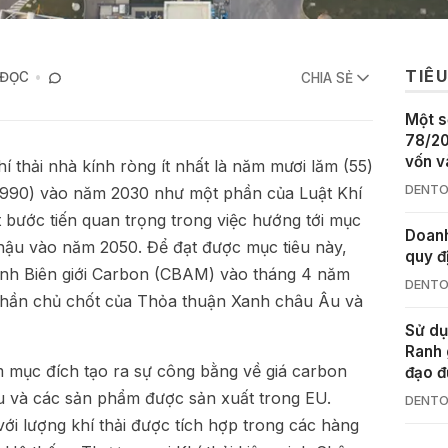
TIÊU
 ĐỌC
CHIA SẺ
Một s
78/20
vốn v
í thải nhà kính ròng ít nhất là năm mươi lăm (55)
DENTO
1990) vào năm 2030 như một phần của Luật Khí
 bước tiến quan trọng trong việc hướng tới mục
Doanh
 hậu vào năm 2050. Để đạt được mục tiêu này,
quy đ
ỉnh Biên giới Carbon (CBAM) vào tháng 4 năm
DENTO
 phần chủ chốt của Thỏa thuận Xanh châu Âu và
Sử dụ
Ranh 
 mục đích tạo ra sự công bằng về giá carbon
đạo đ
u và các sản phẩm được sản xuất trong EU.
DENTO
i lượng khí thải được tích hợp trong các hàng