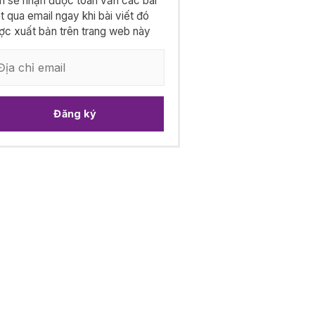
n sẽ nhận được toàn văn các bài
ết qua email ngay khi bài viết đó
ợc xuất bản trên trang web này
Đăng ký