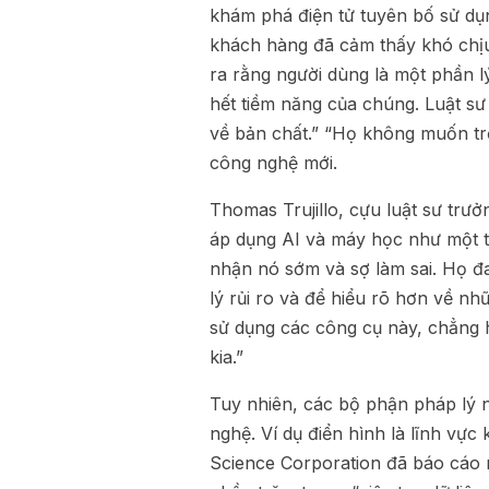
khám phá điện tử tuyên bố sử d
khách hàng đã cảm thấy khó chịu 
ra rằng người dùng là một phần l
hết tiềm năng của chúng. Luật sư
về bản chất.” “Họ không muốn tr
công nghệ mới.
Thomas Trujillo, cựu luật sư trư
áp dụng AI và máy học như một t
nhận nó sớm và sợ làm sai. Họ đ
lý rủi ro và để hiểu rõ hơn về nh
sử dụng các công cụ này, chẳng 
kia.”
Tuy nhiên, các bộ phận pháp lý 
nghệ. Ví dụ điển hình là lĩnh vự
Science Corporation đã báo cáo 