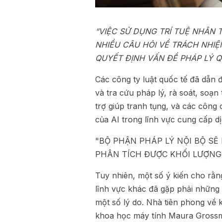
“VIỆC SỬ DỤNG TRÍ TUỆ NHÂN 
NHIỀU CÂU HỎI VỀ TRÁCH NHIỆ
QUYẾT ĐỊNH VẤN ĐỀ PHÁP LÝ 
Các công ty luật quốc tế đã dẫn 
và tra cứu pháp lý, rà soát, soạn
trợ giúp tranh tụng, và các công
của AI trong lĩnh vực cung cấp dị
"BỘ PHẬN PHÁP LÝ NỘI BỘ SẼ
PHÂN TÍCH ĐƯỢC KHỐI LƯỢNG
Tuy nhiên, một số ý kiến cho rằng
lĩnh vực khác đã gặp phải những t
một số lý do. Nhà tiên phong về k
khoa học máy tính Maura Grossma