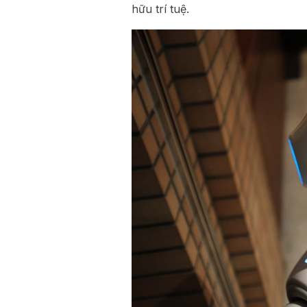
hữu trí tuệ.