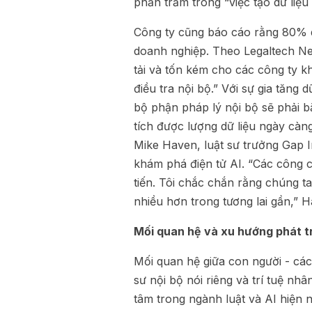
phần trăm trong “việc tạo dữ liệu
Công ty cũng báo cáo rằng 80% dữ
doanh nghiệp. Theo Legaltech New
tải và tốn kém cho các công ty 
điều tra nội bộ.” Với sự gia tăng
bộ phận pháp lý nội bộ sẽ phải b
tích được lượng dữ liệu ngày càn
Mike Haven, luật sư trưởng Gap I
khám phá điện tử AI. “Các công c
tiến. Tôi chắc chắn rằng chúng t
nhiều hơn trong tương lai gần,” H
Mối quan hệ và xu hướng phát tri
Mối quan hệ giữa con người - các 
sư nội bộ nói riêng và trí tuệ n
tâm trong ngành luật và AI hiện n