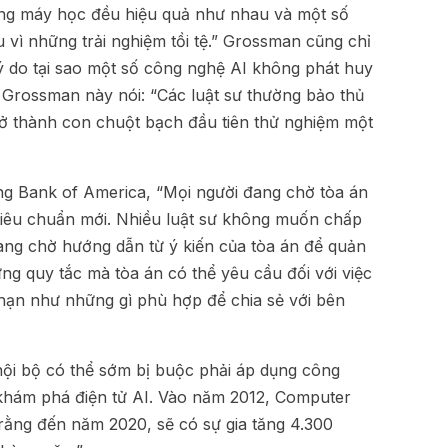
ụng máy học đều hiệu quả như nhau và một số
vì những trải nghiệm tồi tệ.” Grossman cũng chỉ
ý do tại sao một số công nghệ AI không phát huy
 Grossman này nói: “Các luật sư thường bảo thủ
ở thành con chuột bạch đầu tiên thử nghiệm một
ởng Bank of America, “Mọi người đang chờ tòa án
iêu chuẩn mới. Nhiều luật sư không muốn chấp
ang chờ hướng dẫn từ ý kiến của tòa án để quản
ững quy tắc mà tòa án có thể yêu cầu đối với việc
hạn như những gì phù hợp để chia sẻ với bên
nội bộ có thể sớm bị buộc phải áp dụng công
c khám phá điện tử AI. Vào năm 2012, Computer
rằng đến năm 2020, sẽ có sự gia tăng 4.300