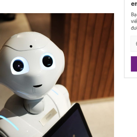
e
Bạ
vi
đư