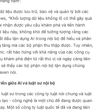
 hàng năm”.
 liệu được lưu trữ, bảo vệ và quản lý bởi các
s, “Khối lượng dữ liệu khổng lồ có thể gây quá
khi nhận được yêu cầu khám phá và tiến hành
 dữ liệu này, không khó để tưởng tượng rằng các
ắt đầu tận dụng AI trong nội bộ để hiểu và phân
g tăng mà các bộ phận thu thập được. Tuy nhiên,
nc. rất hào hứng với khả năng của các công cụ
ụ khám phá điện tử rất thú vị và ngày càng tiên
a sẽ thấy các bộ phận nội bộ tận dụng chúng
aven nói.
ển giữa AI và luật sư nội bộ
luật sư trong các công ty luật nói chung và luật
hân tạo - công nghệ là một chủ đề đang được quan
ay. Một số công ty luật quốc tế đã và đang tiên