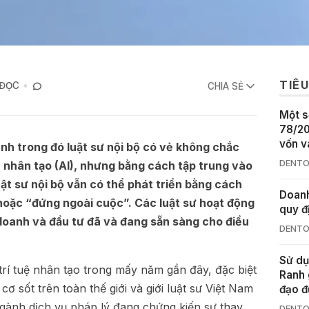
TIÊU
 ĐỌC
CHIA SẺ
Một s
78/20
vốn v
nh trong đó luật sư nội bộ có vẻ không chắc
DENTO
ệ nhân tạo (AI), nhưng bằng cách tập trung vào
luật sư nội bộ vẫn có thể phát triển bằng cách
Doanh
 hoặc “đứng ngoài cuộc”. Các luật sư hoạt động
quy đ
 doanh và đầu tư đã và đang sẵn sàng cho điều
DENTO
Sử dụ
trí tuệ nhân tạo trong mấy năm gần đây, đặc biệt
Ranh 
ơ sốt trên toàn thế giới và giới luật sư Việt Nam
đạo đ
ngành dịch vụ pháp lý đang chứng kiến sự thay
DENTO