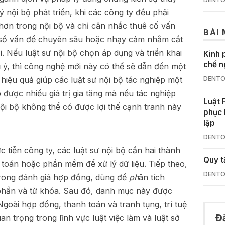
 nội bộ phát triển, khi các công ty đều phải
 hơn trong nội bộ và chỉ cân nhắc thuê cố vấn
BÀI
t số vấn đề chuyên sâu hoặc nhạy cảm nhằm cắt
ại. Nếu luật sư nội bộ chọn áp dụng và triển khai
Kinh 
chế n
 ý, thì công nghệ mới này có thể sẽ dẫn đến một
hiệu quả giúp các luật sư nội bộ tác nghiệp một
DENTO
p được nhiều giá trị gia tăng mà nếu tác nghiệp
Luật 
nội bộ không thể có được lợi thế cạnh tranh này
phục 
lập
DENTO
 tiễn công ty, các luật sư nội bộ cần hai thành
Quy t
t toán hoặc phần mềm để xử lý dữ liệu. Tiếp theo,
DENTO
trong đánh giá hợp đồng, dùng để
ph
ân tích
 phần và từ khóa. Sau đó, danh mục này được
Ngoài hợp đồng, thanh toán và tranh tụng, trí tuệ
Đ
n trọng trong lĩnh vực luật việc làm và luật sở