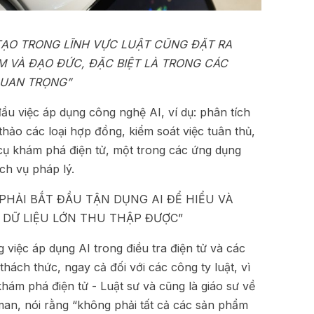
TẠO TRONG LĨNH VỰC LUẬT CŨNG ĐẶT RA
M VÀ ĐẠO ĐỨC, ĐẶC BIỆT LÀ TRONG CÁC
QUAN TRỌNG”
đầu việc áp dụng công nghệ AI, ví dụ: phân tích
 thảo các loại hợp đồng, kiểm soát việc tuân thủ,
 cụ khám phá điện tử, một trong các ứng dụng
ch vụ pháp lý.
 PHẢI BẮT ĐẦU TẬN DỤNG AI ĐỂ HIỂU VÀ
 DỮ LIỆU LỚN THU THẬP ĐƯỢC”
 việc áp dụng AI trong điều tra điện tử và các
hách thức, ngay cả đối với các công ty luật, vì
hám phá điện tử - Luật sư và cũng là giáo sư về
n, nói rằng “không phải tất cả các sản phẩm