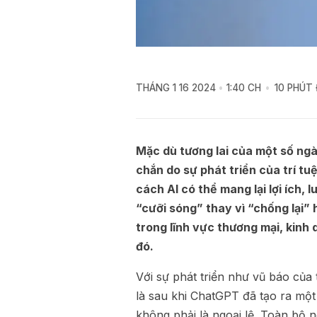
THÁNG 1 16 2024
1:40 CH
10 PHÚT
Mặc dù tương lai của một số ngà
chắn do sự phát triển của trí tu
cách AI có thể mang lại lợi ích, 
“cưỡi sóng” thay vì “chống lại”
trong lĩnh vực thương mại, kinh
đó.
Với sự phát triển như vũ báo của 
là sau khi ChatGPT đã tạo ra một c
không phải là ngoại lệ. Toàn bộ 