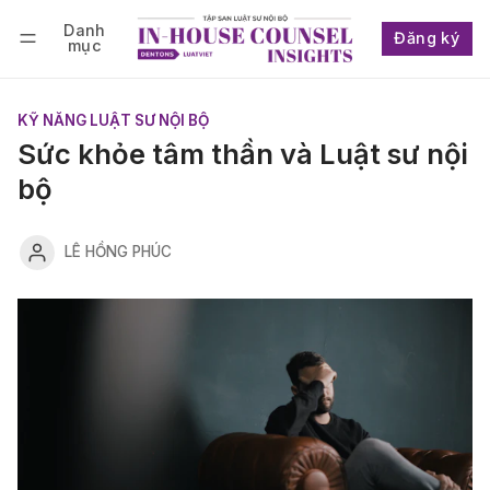
Danh
Đăng ký
mục
Follow
Đăng nhập
Đăng ký
KỸ NĂNG LUẬT SƯ NỘI BỘ
Sức khỏe tâm thần và Luật sư nội
bộ
LÊ HỒNG PHÚC