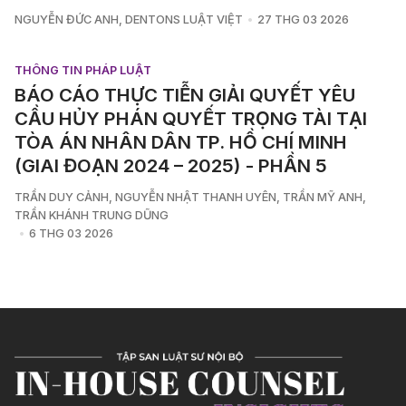
NGUYỄN ĐỨC ANH
,
DENTONS LUẬT VIỆT
27 THG 03 2026
THÔNG TIN PHÁP LUẬT
BÁO CÁO THỰC TIỄN GIẢI QUYẾT YÊU
CẦU HỦY PHÁN QUYẾT TRỌNG TÀI TẠI
TÒA ÁN NHÂN DÂN TP. HỒ CHÍ MINH
(GIAI ĐOẠN 2024 – 2025) - PHẦN 5
TRẦN DUY CẢNH
,
NGUYỄN NHẬT THANH UYÊN
,
TRẦN MỸ ANH
,
TRẦN KHÁNH TRUNG DŨNG
6 THG 03 2026