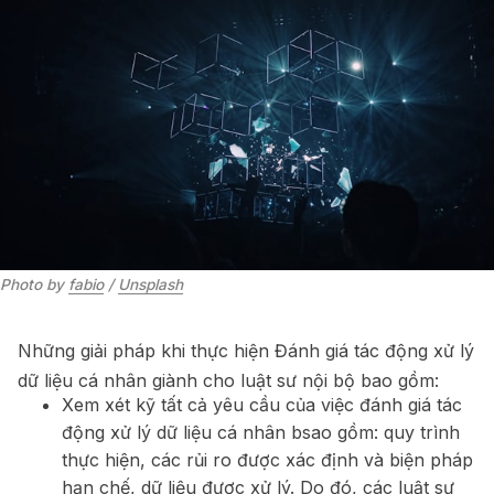
Photo by 
fabio
 / 
Unsplash
Những giải pháp khi thực hiện Đánh giá tác động xử lý
dữ liệu cá nhân giành cho luật sư nội bộ bao gồm:
Xem xét kỹ tất cả yêu cầu của việc đánh giá tác
động xử lý dữ liệu cá nhân bsao gồm: quy trình
thực hiện, các rủi ro được xác định và biện pháp
hạn chế, dữ liệu được xử lý. Do đó, các luật sư