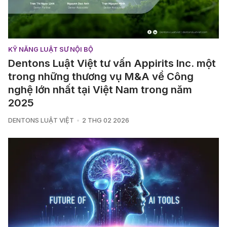
KỸ NĂNG LUẬT SƯ NỘI BỘ
Dentons Luật Việt tư vấn Appirits Inc. một
trong những thương vụ M&A về Công
nghệ lớn nhất tại Việt Nam trong năm
2025
DENTONS LUẬT VIỆT
2 THG 02 2026