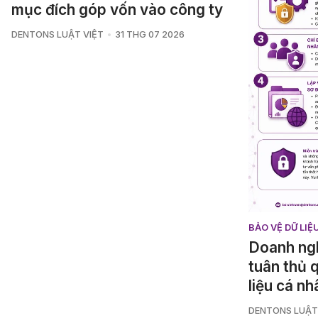
mục đích góp vốn vào công ty
DENTONS LUẬT VIỆT
31 THG 07 2026
BẢO VỆ DỮ LI
Doanh ngh
tuân thủ 
liệu cá n
DENTONS LUẬT