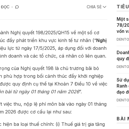
TIÊU
T ĐỌC
CHIA SẺ
Một s
78/20
vốn v
hành Nghị quyết 198/2025/QH15 về một số cơ
DENTO
úc đẩy phát triển khu vực kinh tế tư nhân (“
Nghị
hiệu lực từ ngày 17/5/2025, áp dụng đối với doanh
Doanh
inh doanh và các tổ chức, cá nhân có liên quan.
quy đ
DENTO
ọng của Nghị quyết 198 là chủ trương bãi bỏ
n phù hợp trong bối cảnh thúc đẩy khởi nghiệp
Sử dụ
ược quy định cụ thể tại Khoản 7 Điều 10 về việc
Ranh 
ôn bài từ ngày 01 tháng 01 năm 2026
”.
đạo đ
DENTO
t việc thu, nộp lệ phí môn bài vào ngày 01 tháng
ăm 2026 được cơ cấu lại như sau:
BÀI
hiện ba loại thuế chính: (i) Thuế giá trị gia tăng