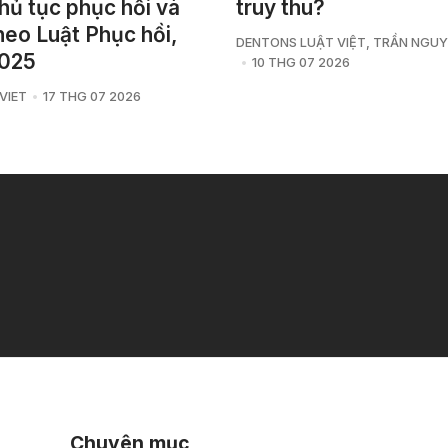
thủ tục phục hồi và
truy thu?
heo Luật Phục hồi,
DENTONS LUẬT VIỆT
,
TRẦN NGUY
2025
10 THG 07 2026
VIET
17 THG 07 2026
Chuyên mục