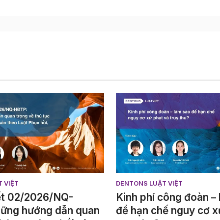
 VIỆT
DENTONS LUẬT VIỆT
ết 02/2026/NQ-
Kinh phí công đoàn –
ững hướng dẫn quan
để hạn chế nguy cơ x