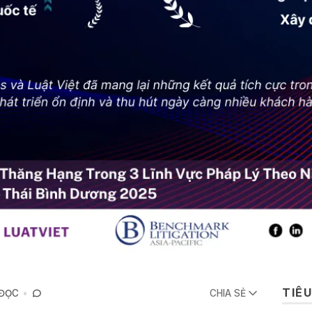
TIÊU
 ĐỌC
CHIA SẺ