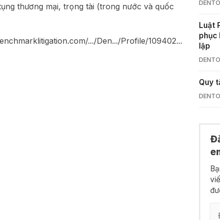
DENTO
tụng thương mại, trọng tài (trong nước và quốc
Luật 
phục 
benchmarklitigation.com/.../Den.../Profile/109402...
lập
DENTO
Quy t
DENTO
Đ
e
Bạ
vi
đư