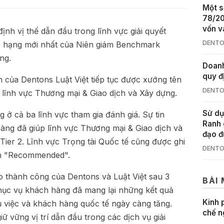
Một s
78/20
vốn v
ịnh vị thế dẫn đầu trong lĩnh vực giải quyết
DENTO
ếp hạng mới nhất của Niên giám Benchmark
ng.
Doanh
quy đ
h
của Dentons Luật Việt tiếp tục được xướng tên
DENTO
i lĩnh vực Thương mại & Giao dịch và Xây dựng.
Sử dụ
 ở cả ba lĩnh vực tham gia đánh giá. Sự tin
Ranh 
àng đã giúp lĩnh vực Thương mại & Giao dịch và
đạo đ
ier 2. Lĩnh vực Trọng tài Quốc tế cũng được ghi
DENTO
ch "Recommended".
o thành công của Dentons và Luật Việt sau 3
BÀI
hục vụ khách hàng đã mang lại những kết quả
Kinh 
vụ việc và khách hàng quốc tế ngày càng tăng.
chế n
ữ vững vị trí dẫn đầu trong các dịch vụ giải