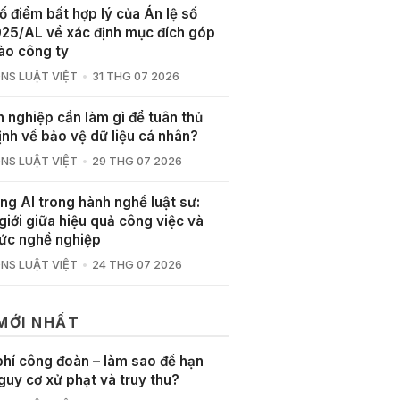
ố điểm bất hợp lý của Án lệ số
25/AL về xác định mục đích góp
ào công ty
NS LUẬT VIỆT
31 THG 07 2026
 nghiệp cần làm gì để tuân thủ
ịnh về bảo vệ dữ liệu cá nhân?
NS LUẬT VIỆT
29 THG 07 2026
ng AI trong hành nghề luật sư:
giới giữa hiệu quả công việc và
ức nghề nghiệp
NS LUẬT VIỆT
24 THG 07 2026
 MỚI NHẤT
phí công đoàn – làm sao để hạn
guy cơ xử phạt và truy thu?