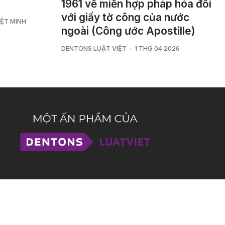
1961 về miễn hợp pháp hóa đối
với giấy tờ công của nước
ỆT MINH
ngoài (Công ước Apostille) ‎
DENTONS LUẬT VIỆT
1 THG 04 2026