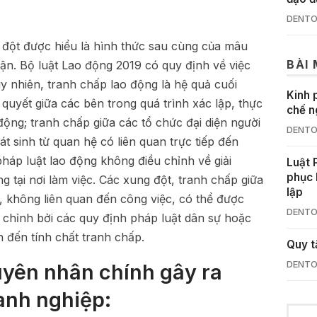
DENTO
 đột được hiểu là hình thức sau cùng của mâu
BÀI
uận. Bộ luật Lao động 2019 có quy định về việc
uy nhiên, tranh chấp lao động là hệ quả cuối
Kinh 
quyết giữa các bên trong quá trình xác lập, thực
chế n
ộng; tranh chấp giữa các tổ chức đại diện người
DENTO
t sinh từ quan hệ có liên quan trực tiếp đến
háp luật lao động không điều chỉnh về giải
Luật 
phục 
g tại nơi làm việc. Các xung đột, tranh chấp giữa
lập
c, không liên quan đến công việc, có thể được
DENTO
 chỉnh bởi các quy định pháp luật dân sự hoặc
 đến tính chất tranh chấp.
Quy t
DENTO
yên nhân chính gây ra
anh nghiệp: