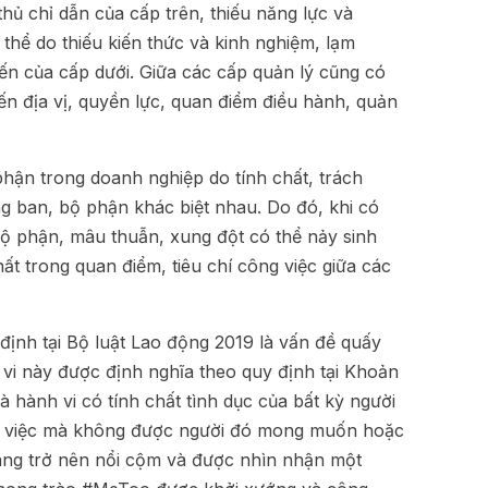
hủ chỉ dẫn của cấp trên, thiếu năng lực và
 thể do thiếu kiến thức và kinh nghiệm, lạm
ến của cấp dưới. Giữa các cấp quản l‎‎ý cũng có
ến địa vị, quyền lực, quan điểm điều hành, quản
phận trong doanh nghiệp do tính chất, trách
g ban, bộ phận khác biệt nhau. Do đó, khi có
bộ phận, mâu thuẫn, xung đột có thể nảy sinh
ất trong quan điểm, tiêu chí công việc giữa các
 định tại Bộ luật Lao động 2019 là vấn đề quấy
nh vi này được định nghĩa theo quy định tại Khoản
à hành vi có tính chất tình dục của bất kỳ người
làm việc mà không được người đó mong muốn hoặc
àng trở nên nổi cộm và được nhìn nhận một