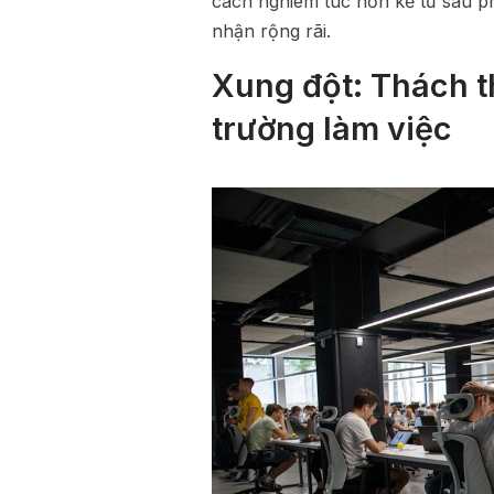
cách nghiêm túc hơn kể từ sau 
nhận rộng rãi.
Xung đột: Thách th
trường làm việc