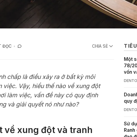
TIÊU
T ĐỌC
CHIA SẺ
Một s
78/20
vốn v
nh chấp là điều xảy ra ở bất kỳ môi
DENTO
m việc. Vậy, hiểu thế nào về xung đột
nơi làm việc, vấn đề này có quy định
Doanh
quy đ
ng và giải quyết nó như nào?
DENTO
Sử dụ
t về xung đột và tranh
Ranh 
đạo đ