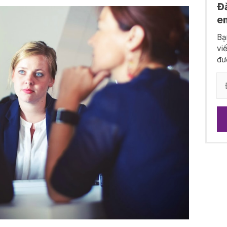
Đ
e
Bạ
vi
đư