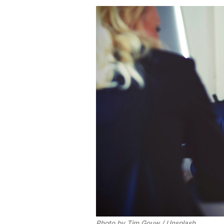
Photo by 
Tim Gouw
 / 
Unsplash