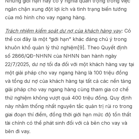
Những giới hạn này có ý nghĩa quan trọng trong việc
ngăn chặn xung đột lợi ích và tình trạng biến tướng
của mô hình cho vay ngang hàng.
Trách nhiệm kiểm soát dư nợ của khách hàng vay
:
Có
thể coi đây là một “giới hạn” khác đáng chú ý trong
khuôn khổ quản lý thử nghiệm
[9]
. Theo Quyết định
số 2866/QĐ-NHNN của NHNN ban hành ngày
22/7/2025, dư nợ tối đa đối với một khách hàng vay tại
một giải pháp cho vay ngang hàng là 100 triệu đồng
và tổng dư nợ của khách hàng tại tất cả các nền tảng
giải pháp cho vay ngang hàng cùng tham gia cơ chế
thử nghiệm không vượt quá 400 triệu đồng. Quy định
này nhằm thống nhất nguyên tắc quản trị rủi ro trong
giai đoạn thí điểm, đồng thời giới hạn mức độ tổn thất
tài chính có thể phát sinh đối với cả bên cho vay và
bên đi vay.