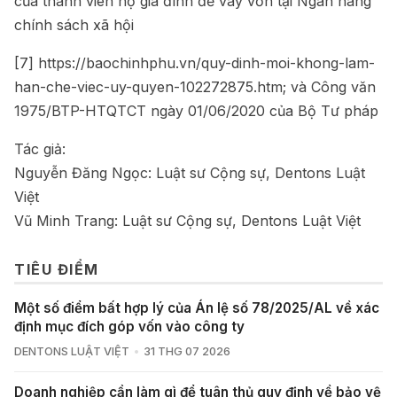
của thành viên hộ gia đình để vay vốn tại Ngân hàng
chính sách xã hội
[7]
https://baochinhphu.vn/quy-dinh-moi-khong-lam-
han-che-viec-uy-quyen-102272875.htm
; và Công văn
1975/BTP-HTQTCT ngày 01/06/2020 của Bộ Tư pháp
Tác giả:
Nguyễn Đăng Ngọc: Luật sư Cộng sự, Dentons Luật
Việt
Vũ Minh Trang: Luật sư Cộng sự, Dentons Luật Việt
TIÊU ĐIỂM
Một số điểm bất hợp lý của Án lệ số 78/2025/AL về xác
định mục đích góp vốn vào công ty
DENTONS LUẬT VIỆT
31 THG 07 2026
Doanh nghiệp cần làm gì để tuân thủ quy định về bảo vệ