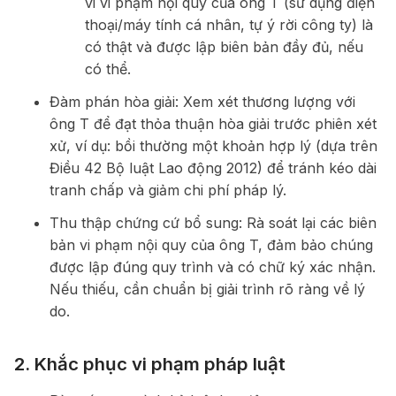
vi vi phạm nội quy của ông T (sử dụng điện
thoại/máy tính cá nhân, tự ý rời công ty) là
có thật và được lập biên bản đầy đủ, nếu
có thể.
Đàm phán hòa giải: Xem xét thương lượng với
ông T để đạt thỏa thuận hòa giải trước phiên xét
xử, ví dụ: bồi thường một khoản hợp lý (dựa trên
Điều 42 Bộ luật Lao động 2012) để tránh kéo dài
tranh chấp và giảm chi phí pháp lý.
Thu thập chứng cứ bổ sung: Rà soát lại các biên
bản vi phạm nội quy của ông T, đảm bảo chúng
được lập đúng quy trình và có chữ ký xác nhận.
Nếu thiếu, cần chuẩn bị giải trình rõ ràng về lý
do.
2. Khắc phục vi phạm pháp luật