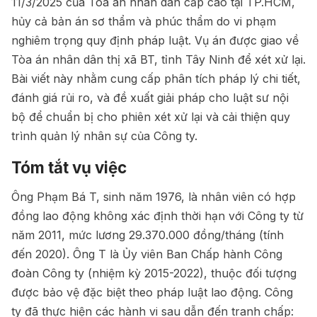
11/3/2025 của Tòa án nhân dân cấp cao tại TP.HCM,
hủy cả bản án sơ thẩm và phúc thẩm do vi phạm
nghiêm trọng quy định pháp luật. Vụ án được giao về
Tòa án nhân dân thị xã BT, tỉnh Tây Ninh để xét xử lại.
Bài viết này nhằm cung cấp phân tích pháp lý chi tiết,
đánh giá rủi ro, và đề xuất giải pháp cho luật sư nội
bộ để chuẩn bị cho phiên xét xử lại và cải thiện quy
trình quản lý nhân sự của Công ty.
Tóm tắt vụ việc
Ông Phạm Bá T, sinh năm 1976, là nhân viên có hợp
đồng lao động không xác định thời hạn với Công ty từ
năm 2011, mức lương 29.370.000 đồng/tháng (tính
đến 2020). Ông T là Ủy viên Ban Chấp hành Công
đoàn Công ty (nhiệm kỳ 2015-2022), thuộc đối tượng
được bảo vệ đặc biệt theo pháp luật lao động. Công
ty đã thực hiện các hành vi sau dẫn đến tranh chấp: